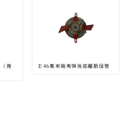
ー（複
Ｅ46集束焼夷弾後部離散信管