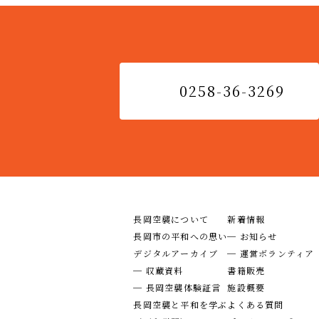
0258-36-3269
長岡空襲について
新着情報
長岡市の平和への思い
─ お知らせ
デジタルアーカイブ
─ 運営ボランティア
─ 収蔵資料
書籍販売
─ 長岡空襲体験証言
施設概要
長岡空襲と平和を学ぶ
よくある質問