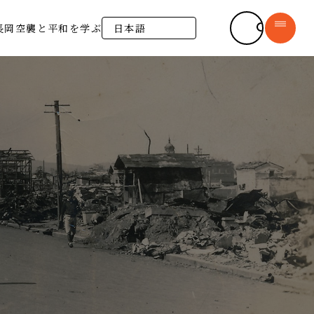
長岡戦災資料館
長岡空襲と平和を学ぶ
syomu@city.nagaoka.lg.jp
長岡空襲について
新着情報
長岡市の平和への思い
─ お知らせ
デジタルアーカイブ
─ 運営ボランティア
─ 収蔵資料
書籍販売
─ 長岡空襲体験証言
施設紹介
長岡空襲と平和を学ぶ
よくある質問
（平和学習）