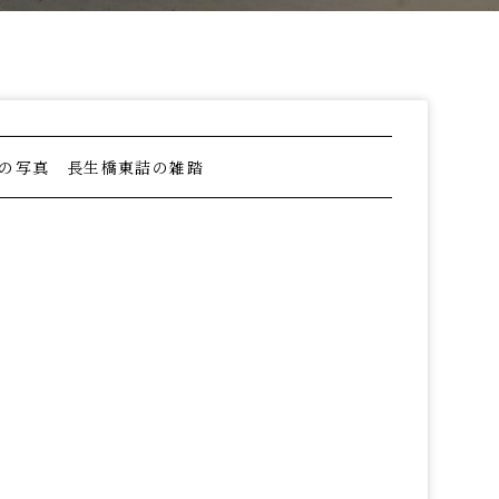
プライバシーポリシー
慰霊と平和への祈り
お問い合わせ
（慰霊行事）
長岡空襲関連史跡
資料借用をご希望の方
の写真 長生橋東詰の雑踏
運営ボランティアの派遣