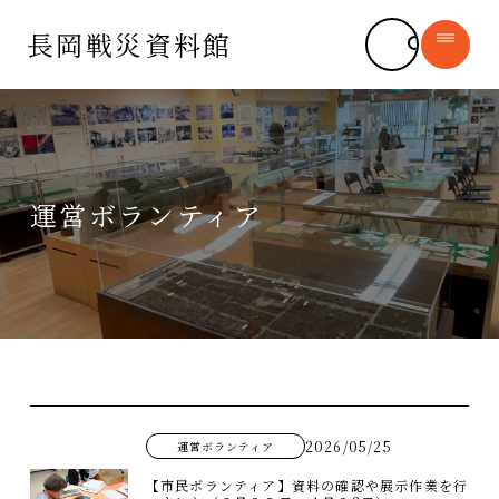
長岡戦災資料館
長岡戦災資料館
syomu@city.nagaoka.lg.jp
運営ボランティア
長岡空襲について
新着情報
長岡市の平和への思い
─ お知らせ
デジタルアーカイブ
─ 運営ボランティア
─ 収蔵資料
書籍販売
─ 長岡空襲体験証言
施設紹介
2026/05/25
運営ボランティア
長岡空襲と平和を学ぶ
よくある質問
【市民ボランティア】資料の確認や展示作業を行
（平和学習）