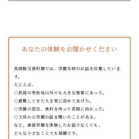
画展の準備 これらの例だけが「運営ボランティア」の活
動ではありません。長岡空襲を語り継いでいくために、市
民と行政が一緒になって作り上げていきます。興味のある
方は、ぜひご連絡ください。
あなたの体験をお聞かせください
長岡戦災資料館では、空襲当時のお話を収集していま
す。
たとえば、
◇長岡の市街地以外でも大きな被害にあった。
◇避難してきた人を家に泊めてあげた。
◇空襲の翌日、食料を持って長岡に向かった。
◇父母から空襲の話を聞いたことがある。
など、直接空襲を体験したお話でなくても、
どんな小さなことでも結構です。