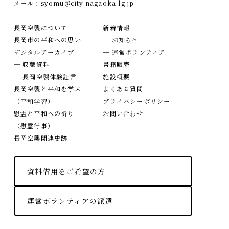
メール：
syomu@city.nagaoka.lg.jp
長岡空襲について
新着情報
長岡市の平和への思い
─ お知らせ
デジタルアーカイブ
─ 運営ボランティア
─ 収蔵資料
書籍販売
─ 長岡空襲体験証言
施設概要
長岡空襲と平和を学ぶ
よくある質問
（平和学習）
プライバシーポリシー
慰霊と平和への祈り
お問い合わせ
（慰霊行事）
長岡空襲関連史跡
資料借用をご希望の方
運営ボランティアの派遣