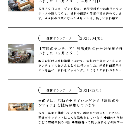
いました（３月２８日、４月２3日）
プライバシーポリシー
慰霊と平和への祈り
５月２９日のオープンを控え、戦災資料館では市民ボラン
お問い合わせ
（慰霊行事）
ティアの協力のもと、資料の確認や展示作業を進めていま
す。４回目の作業となった４月２３日、新しい資料館で３
長岡空襲関連史跡
８１人の遺影の展示作業を行いました。真剣な眼差しで遺
影を１枚１枚、丁寧にフレームに入れる作業はとても大変
でしたが、皆さんの御協力のおかげでスムーズに行うこと
ができました。 また、4月26日には運営ボランティア全体
資料借用をご希望の方
2026/04/01
運営ボランティア
会を開催しました。移転オープンまであと約１か月。市民
ボランティアと行政が協働で運営している長岡スタイルの
【市民ボランティア】展示資料の仕分け作業を行
平和関連施設は全国的にも珍しいそうですが、今後もこの
いました（２月２６日）
スタイルで関係者一丸となって準備を進めてまいります。
運営ボランティアの派遣
戦災資料館の移転準備に向けて、資料の仕分けを６名のボ
ランティアの皆さんとともに行いました。新資料館展示リ
ストを基に、資料をピッキング。たくさんの資料があるた
め、なかなか見つからない資料もありましたが、皆さんの
声掛けで予定通り終了することができまし
た
市民協働で育ててきた戦災資料館は、今後も市民ボランテ
2021/12/16
運営ボランティア
ィアのお力をお借りしながら、移転準備を進めてまいりま
す。
当館では、活動を支えていただける「運営ボラ
ンティア」を随時募集しています
現在、募集を休止しています。再開までお待ちください。
運営ボランティアはこんな活動をしています ◆館内や学校
などで空襲体験のお話 ◆来館者への展示資料などの案内
◆自主事業の企画を考える全体会議 ◆展示資料の整理や企