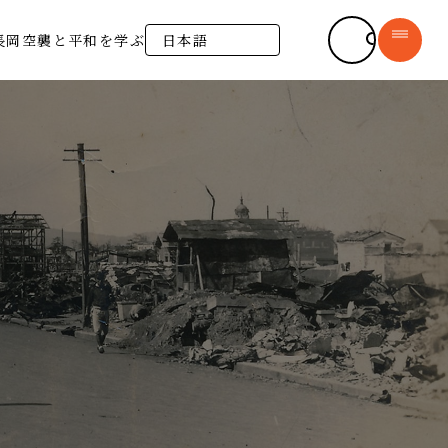
長岡戦災資料館
長岡空襲と平和を学ぶ
syomu@city.nagaoka.lg.jp
長岡空襲について
新着情報
長岡市の平和への思い
─ お知らせ
デジタルアーカイブ
─ 運営ボランティア
─ 収蔵資料
書籍販売
─ 長岡空襲体験証言
施設紹介
長岡空襲と平和を学ぶ
よくある質問
（平和学習）