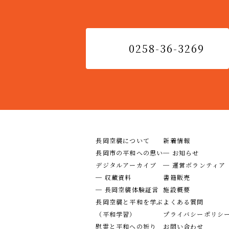
0258-36-3269
長岡空襲について
新着情報
長岡市の平和への思い
─ お知らせ
デジタルアーカイブ
─ 運営ボランティア
─ 収蔵資料
書籍販売
─ 長岡空襲体験証言
施設概要
長岡空襲と平和を学ぶ
よくある質問
（平和学習）
プライバシーポリシ
慰霊と平和への祈り
お問い合わせ