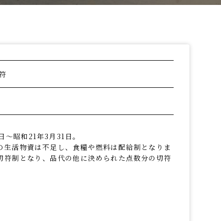
プライバシーポリシー
慰霊と平和への祈り
お問い合わせ
（慰霊行事）
長岡空襲関連史跡
資料借用をご希望の方
符
運営ボランティアの派遣
日～昭和21年3月31日。
の生活物資は不足し、食糧や燃料は配給制となりま
切符制となり、品代の他に決められた点数分の切符