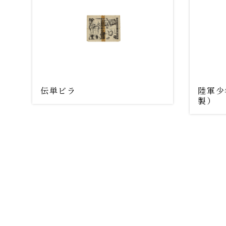
伝単ビラ
陸軍少
製）