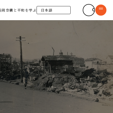
長岡戦災資料館
長岡空襲と平和を学ぶ
syomu@city.nagaoka.lg.jp
長岡空襲について
新着情報
長岡市の平和への思い
─ お知らせ
デジタルアーカイブ
─ 運営ボランティア
─ 収蔵資料
書籍販売
─ 長岡空襲体験証言
施設紹介
長岡空襲と平和を学ぶ
よくある質問
（平和学習）