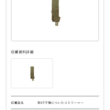
プライバシーポリシー
慰霊と平和への祈り
お問い合わせ
（慰霊行事）
長岡空襲関連史跡
資料借用をご希望の方
運営ボランティアの派遣
収蔵資料詳細
収蔵品名
M69子弾についたストリーマー