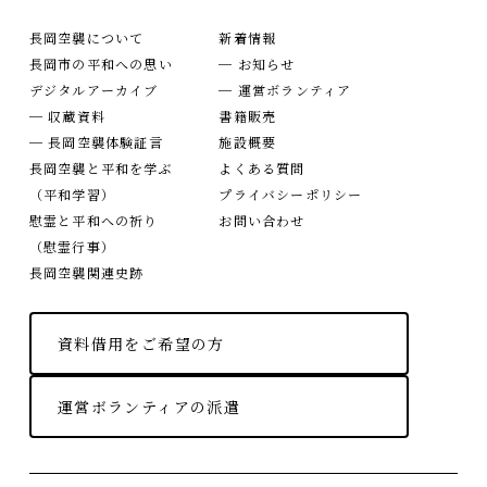
長岡空襲について
新着情報
長岡市の平和への思い
─ お知らせ
デジタルアーカイブ
─ 運営ボランティア
─ 収蔵資料
書籍販売
─ 長岡空襲体験証言
施設概要
長岡空襲と平和を学ぶ
よくある質問
（平和学習）
プライバシーポリシー
慰霊と平和への祈り
お問い合わせ
（慰霊行事）
長岡空襲関連史跡
資料借用をご希望の方
運営ボランティアの派遣