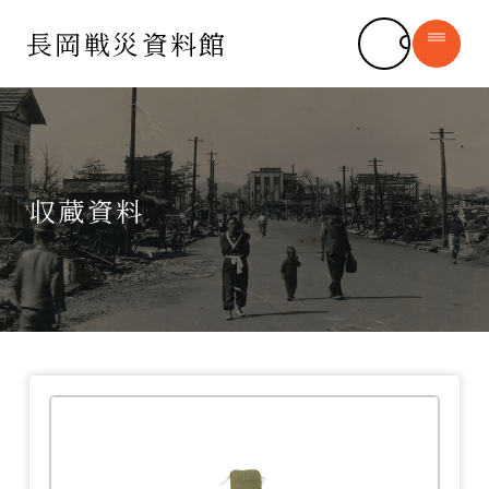
長岡戦災資料館
長岡戦災資料館
syomu@city.nagaoka.lg.jp
収蔵資料
長岡空襲について
新着情報
長岡市の平和への思い
─ お知らせ
デジタルアーカイブ
─ 運営ボランティア
─ 収蔵資料
書籍販売
─ 長岡空襲体験証言
施設紹介
長岡空襲と平和を学ぶ
よくある質問
（平和学習）