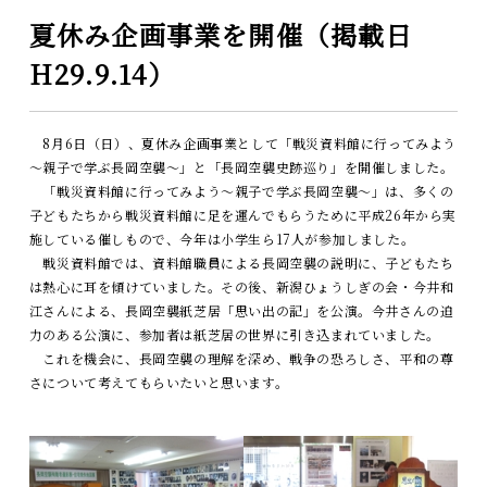
夏休み企画事業を開催（掲載日
H29.9.14）
8月6日（日）、夏休み企画事業として「戦災資料館に行ってみよう
～親子で学ぶ長岡空襲～」と「長岡空襲史跡巡り」を開催しました。
「戦災資料館に行ってみよう～親子で学ぶ長岡空襲～」は、多くの
子どもたちから戦災資料館に足を運んでもらうために平成26年から実
施している催しもので、今年は小学生ら17人が参加しました。
戦災資料館では、資料館職員による長岡空襲の説明に、子どもたち
は熱心に耳を傾けていました。その後、新潟ひょうしぎの会・今井和
江さんによる、長岡空襲紙芝居「思い出の記」を公演。今井さんの迫
力のある公演に、参加者は紙芝居の世界に引き込まれていました。
これを機会に、長岡空襲の理解を深め、戦争の恐ろしさ、平和の尊
さについて考えてもらいたいと思います。