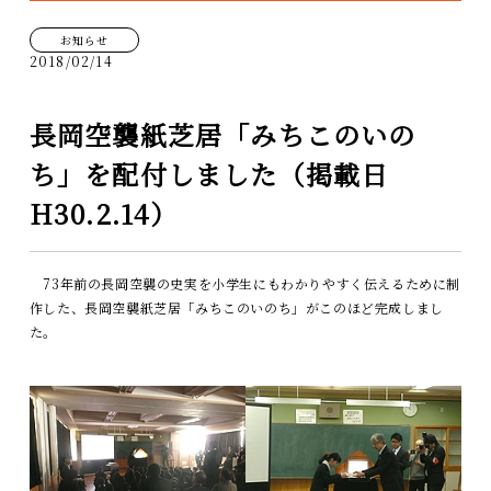
プライバシーポリシー
慰霊と平和への祈り
お知らせ
お問い合わせ
（慰霊行事）
2018/02/14
長岡空襲関連史跡
長岡空襲紙芝居「みちこのいの
資料借用をご希望の方
ち」を配付しました（掲載日
H30.2.14）
運営ボランティアの派遣
73年前の長岡空襲の史実を小学生にもわかりやすく伝えるために制
作した、長岡空襲紙芝居「みちこのいのち」がこのほど完成しまし
た。