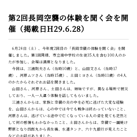
第2回長岡空襲の体験を聞く会を開
催（掲載日H29.6.28）
6月24日（土）、今年度2回目の「長岡空襲の体験を聞く会」を開
催しました。第1回同様、市立南中学校の生徒35人を含む100人のか
たが参加し、会場は満席となりました。
今回は、三浦則夫さん（当時10歳）と、山田文さん（当時17
歳）、河原ムツさん（当時15歳）、土田ミヨさん（当時11歳）の4人
のかたからそれぞれお話を聞きました。
山田さん、河原さん、土田さんは、姉妹ですが、異なる場所で被災
しており、一人一人違う体験を話してもらいました。
三浦さんからは、家族と空襲の炎の中を必死に逃げた大変な経験
を、山田さんからは、心の中では今でも戦争は終わっていないこと、
河原さんは、逃げている途中で亡くなっている人の姿を見ても茫然と
して何の感情もわかなかったこと、土田さんからは、空襲で一面焼け
野原となり四郎丸から長生橋、水道タンク、六十九銀行が見えたこと
などのお話がありました。