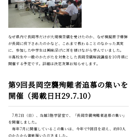
なぜ県内で長岡市だけが大規模空襲を受けたのか、なぜ模擬原子爆弾
が長岡に投下されたのかなど、これまで教わることのなかった真実
に、参加した中学生は興味深げに耳を傾けながら学んでいました。
※高校生や一般のかたがたを対象とした長岡空襲解説講座を10月頃に
開催する予定です。詳細は決定次第お知らせします。
第9回長岡空襲殉難者追慕の集いを
開催（掲載日H29.7.10）
7月2日（日）、当館3階学習室で、「長岡空襲殉難者追慕の集い」
を開催しました。
毎年7月に開催しているこの集いは、今年で9回目を迎え、約80人
のかたから御来場いただきました。