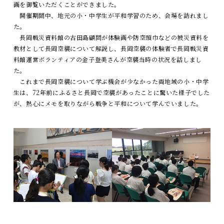
画を御覧いただくことができました。
開催期間中、地元の小・中学生が平和学習のため、会場を訪れまし
た。
長岡戦災資料館の古田島顧問が体験画や防空頭巾などの被災資料を
教材として長岡空襲について解説し、長岡空襲の体験者で長岡戦災資
料館運営ボランティアの金子登美さんが空襲当時の状況を話しまし
た。
これまで長岡空襲について学ぶ機会が少なかった両地域の小・中学
生は、72年前にふるさと長岡で空襲があったことに驚いた様子でした
が、熱心にメモを取りながら戦争と平和について学んでいました。