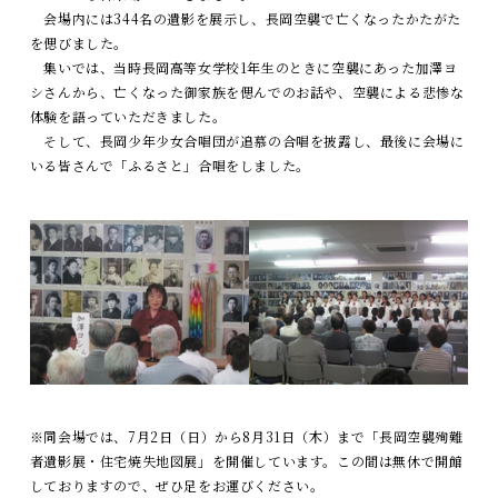
会場内には344名の遺影を展示し、長岡空襲で亡くなったかたがた
を偲びました。
集いでは、当時長岡高等女学校1年生のときに空襲にあった加澤ヨ
シさんから、亡くなった御家族を偲んでのお話や、空襲による悲惨な
体験を語っていただきました。
そして、長岡少年少女合唱団が追慕の合唱を披露し、最後に会場に
いる皆さんで「ふるさと」合唱をしました。
※同会場では、7月2日（日）から8月31日（木）まで「長岡空襲殉難
者遺影展・住宅焼失地図展」を開催しています。この間は無休で開館
しておりますので、ぜひ足をお運びください。