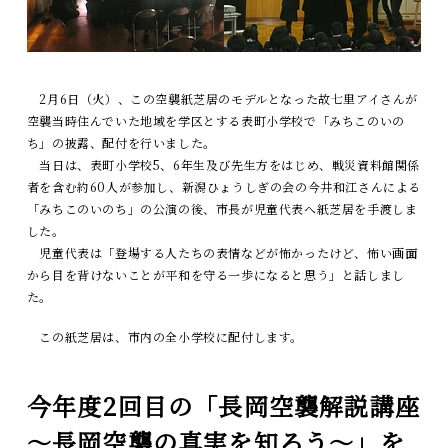
2月6日（火）、この空襲紙芝居のモデルとなった故七里アイさんが
空襲当時住んでいた地域を学区とする表町小学校で「みちこのいの
ち」の披露、配付を行いました。
当日は、表町小学校5、6年生及び先生方をはじめ、戦災資料館関係
者を含む約60人が参加し、新潟ひょうしぎの会の今井和江さんによる
「みちこのいのち」の公演の後、市長が児童代表へ紙芝居を手渡しま
した。
児童代表は「登場する人たちの表情などが怖かったけど、怖い画面
から目を背けないことが平和を守る一歩になると思う」と話しまし
た。
この紙芝居は、市内の全小学校に配付します。
今年度2回目の「長岡空襲解説講座
～長岡空襲の真実を知ろう～」を