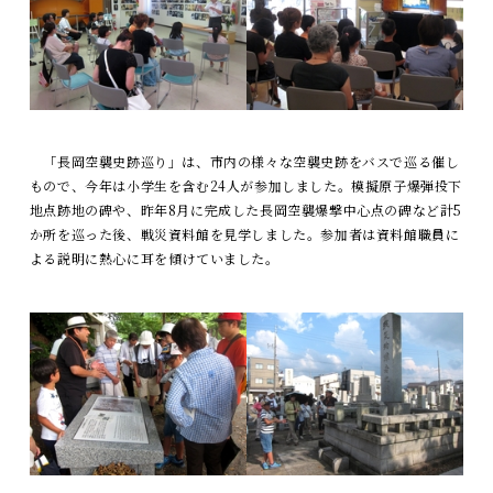
「長岡空襲史跡巡り」は、市内の様々な空襲史跡をバスで巡る催し
もので、今年は小学生を含む24人が参加しました。模擬原子爆弾投下
地点跡地の碑や、昨年8月に完成した長岡空襲爆撃中心点の碑など計5
か所を巡った後、戦災資料館を見学しました。参加者は資料館職員に
よる説明に熱心に耳を傾けていました。