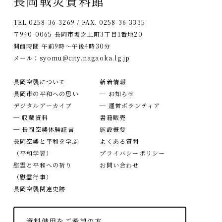
長岡戦災資料館
TEL.0258-36-3269 / FAX. 0258-36-3335
〒940-0065 長岡市坂之上町3丁目1番地20
開館時間 午前9時〜午後4時30分
メール：
syomu@city.nagaoka.lg.jp
長岡空襲について
新着情報
長岡市の平和への思い
─ お知らせ
デジタルアーカイブ
─ 運営ボランティア
─ 収蔵資料
書籍販売
─ 長岡空襲体験証言
施設概要
長岡空襲と平和を学ぶ
よくある質問
（平和学習）
プライバシーポリシー
慰霊と平和への祈り
お問い合わせ
（慰霊行事）
長岡空襲関連史跡
資料借用をご希望の方