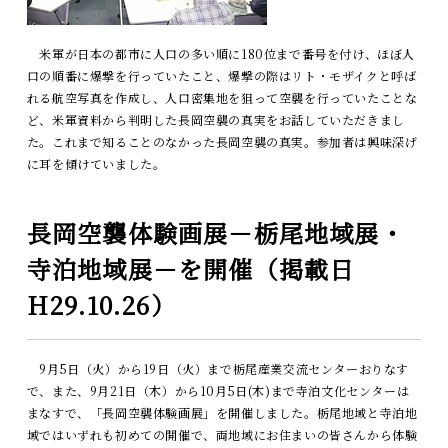
米軍が日本の都市に人口の多い順に180位まで番号を付け、ほぼ人
口の順番に爆撃を行っていたこと、爆撃の際はリト・モザイクと呼ば
れる航空写真を作成し、人口密集地を狙って空襲を行っていたことな
ど、米軍資料から判明した長岡空襲の真実をお話していただきまし
た。これまで知ることのなかった長岡空襲の真実。参加者は興味深げ
に耳を傾けていました。
長岡空襲体験画展－栃尾地域展・
寺泊地域展－を開催（掲載日
H29.10.26）
9月5日（火）から19日（火）まで栃尾産業交流センターおりなす
で、また、9月21日（木）から10月5日(木)まで寺泊文化センターは
まなすで、「長岡空襲体験画展」を開催しました。栃尾地域と寺泊地
域ではいずれも初めての開催で、両地域にお住まいの皆さんから体験