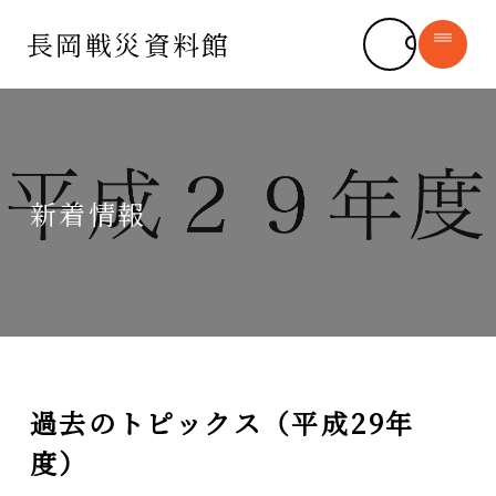
長岡戦災資料館
長岡戦災資料館
syomu@city.nagaoka.lg.jp
新着情報
長岡空襲について
新着情報
長岡市の平和への思い
─ お知らせ
デジタルアーカイブ
─ 運営ボランティア
─ 収蔵資料
書籍販売
過去のトピックス（平成29年
─ 長岡空襲体験証言
施設紹介
度）
長岡空襲と平和を学ぶ
よくある質問
（平和学習）