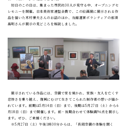
初日のこの日は、集まった市民約30人が見守る中、オープニングセ
レモニーを開催。日本美術家連盟会員で、この絵画展に展示される作
品を描いた木村保夫さんのお話のほか、当館運営ボランティアの那須
髙明さんが展示の見どころを解説しました。
展示されている作品には、空襲で家を焼かれ、家族・友人を亡くす
悲惨さを乗り越え、復興にむけて生きてこられた制作者の想いが描か
れています。前期は5月14日（日）まで、後期は5月27日（土）から6
月18日（日）まで開催します。前・後期合わせて体験画96点を展示し
ます。ぜひ、ご来館ください。
※5月27日（土）午後1時30分からは、「長岡空襲の体験を聞く