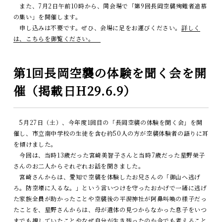
また、7月2日午前10時から、同会場で「第9回長岡空襲殉難者追慕
の集い」を開催します。
申し込みは不要です。ぜひ、会場に足をお運びください。
詳しく
は、こちらを御覧ください。
第1回長岡空襲の体験を聞く会を開
催（掲載日H29.6.9）
5月27日（土）、今年度1回目の「長岡空襲の体験を聞く会」を開
催し、市立南中学校の生徒を含む約50人の方が空襲体験者の語りに耳
を傾けました。
今回は、当時13歳だった宮崎美智子さんと当時7歳だった星野榮子
さんのお二人からそれぞれお話を聞きました。
宮崎さんからは、愛知で空襲を体験したお兄さんの「御山へ逃げ
ろ。防空壕に入るな。」という言いつけを守ったおかげで一緒に逃げ
た家族全員が助かったことや空襲後の平潟神社が阿鼻叫喚の様子だっ
たことを、星野さんからは、母が遺体の見つからなかった息子をいつ
までも捜していたことやなぜ自分が生き残ったのか今でも考えること