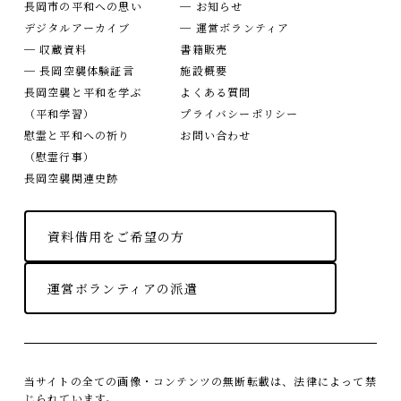
長岡市の平和への思い
─ お知らせ
デジタルアーカイブ
─ 運営ボランティア
─ 収蔵資料
書籍販売
─ 長岡空襲体験証言
施設概要
長岡空襲と平和を学ぶ
よくある質問
（平和学習）
プライバシーポリシー
慰霊と平和への祈り
お問い合わせ
（慰霊行事）
長岡空襲関連史跡
資料借用をご希望の方
運営ボランティアの派遣
当サイトの全ての画像・コンテンツの無断転載は、法律によって禁
じられています。