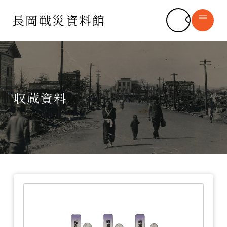
長岡戦災資料館
長岡戦災資料館
syomu@city.nagaoka.lg.jp
収蔵資料
長岡空襲について
新着情報
長岡市の平和への思い
─ お知らせ
デジタルアーカイブ
─ 運営ボランティア
─ 収蔵資料
書籍販売
─ 長岡空襲体験証言
施設紹介
長岡空襲と平和を学ぶ
よくある質問
（平和学習）