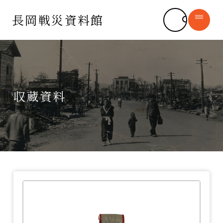
長岡戦災資料館
長岡戦災資料館
syomu@city.nagaoka.lg.jp
収蔵資料
長岡空襲について
新着情報
長岡市の平和への思い
─ お知らせ
デジタルアーカイブ
─ 運営ボランティア
─ 収蔵資料
書籍販売
─ 長岡空襲体験証言
施設紹介
長岡空襲と平和を学ぶ
よくある質問
（平和学習）