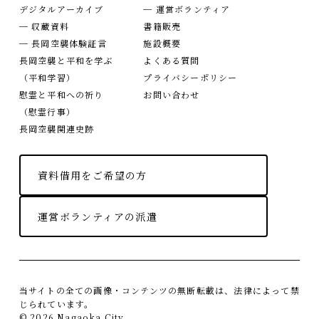
デジタルアーカイブ
─ 運営ボランティア
─ 収蔵資料
書籍販売
─ 長岡空襲体験証言
施設概要
長岡空襲と平和を学ぶ
よくある質問
（平和学習）
プライバシーポリシー
慰霊と平和への祈り
お問い合わせ
（慰霊行事）
長岡空襲関連史跡
資料借用をご希望の方
運営ボランティアの派遣
当サイトの全ての画像・コンテンツの無断転載は、法律によって禁
じられています。
© 2026 Nagaoka City.