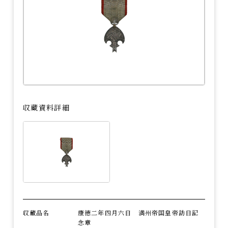
プライバシーポリシー
慰霊と平和への祈り
お問い合わせ
（慰霊行事）
長岡空襲関連史跡
資料借用をご希望の方
運営ボランティアの派遣
収蔵資料詳細
収蔵品名
康徳二年四月六日 満州帝国皇帝訪日記
念章